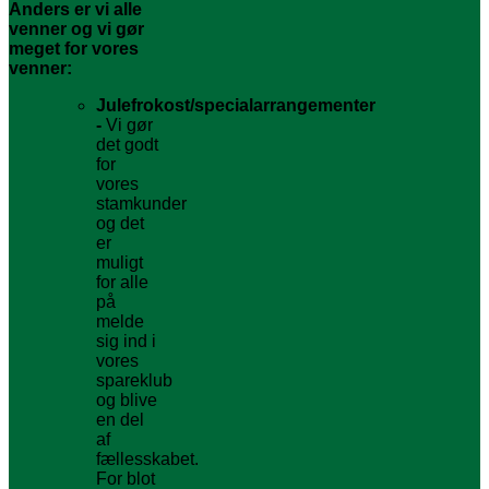
Anders er vi alle
venner og vi gør
meget for vores
venner:
Julefrokost/specialarrangementer
-
Vi gør
det godt
for
vores
stamkunder
og det
er
muligt
for alle
på
melde
sig ind i
vores
spareklub
og blive
en del
af
fællesskabet.
For blot