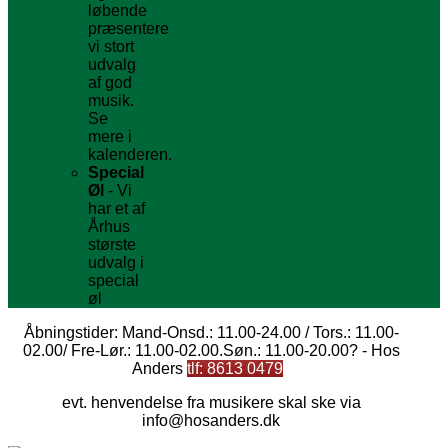
løbende
præsentere
vi stort
udvalg
af god
musik.
Se
mere i
kalenderen.
Special
Øl
- Vi
har et af
Århus
største
udvalg i
special
øl
Åbningstider: Mand-Onsd.: 11.00-24.00 / Tors.: 11.00-
02.00/ Fre-Lør.: 11.00-02.00.Søn.: 11.00-
20.00?
-
Hos
Anders
tlf: 8613 0479
evt. henvendelse fra musikere skal ske via
info@
hosanders.dk