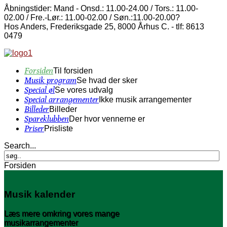
Åbningstider: Mand - Onsd.: 11.00-24.00 / Tors.: 11.00-
02.00 / Fre.-Lør.: 11.00-02.00 / Søn.:11.00-20.00?
Hos Anders, Frederiksgade 25, 8000 Århus C. - tlf: 8613
0479
Forsiden
Til forsiden
Musik program
Se hvad der sker
Special øl
Se vores udvalg
Special arrangementer
Ikke musik arrangementer
Billeder
Billeder
Spareklubben
Der hvor vennerne er
Priser
Prisliste
Search...
Forsiden
Musik kalender
Læs mere omkring vores mange
musikarrangementer