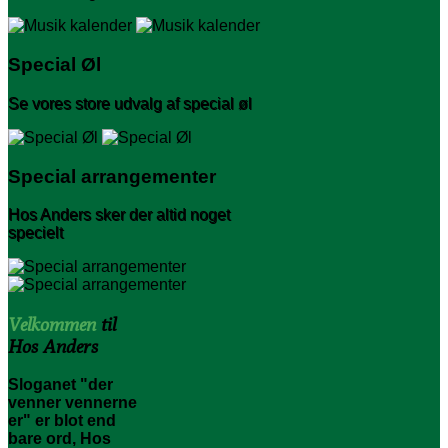
Special Øl
Se vores store udvalg af special øl
Special arrangementer
Hos Anders sker der altid noget
specielt
Velkommen
til
Hos Anders
Sloganet "der
venner vennerne
er" er blot end
bare ord, Hos